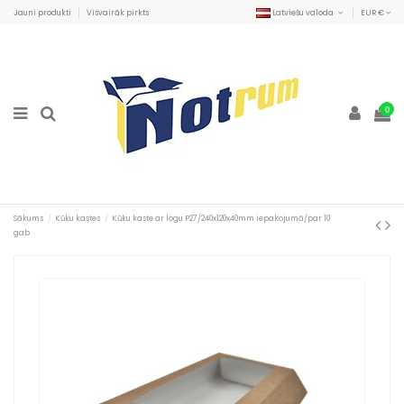
Jauni produkti
Visvairāk pirkts
Latviešu valoda
EUR €
0
Sākums
Kūku kastes
Kūku kaste ar logu P27/240x120x40mm iepakojumā/par 10
gab