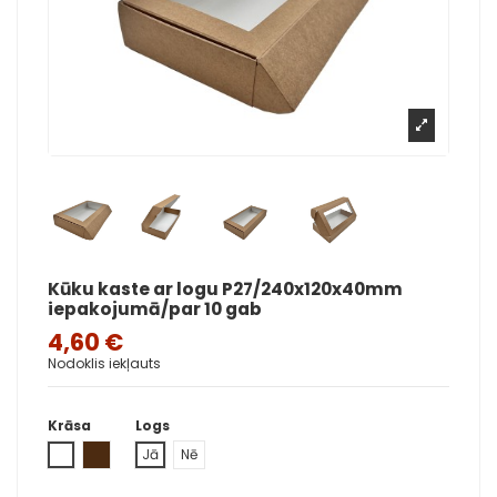
Kūku kaste ar logu P27/240x120x40mm
iepakojumā/par 10 gab
4,60 €
Nodoklis iekļauts
Krāsa
Logs
White
Brūna
Jā
Nē