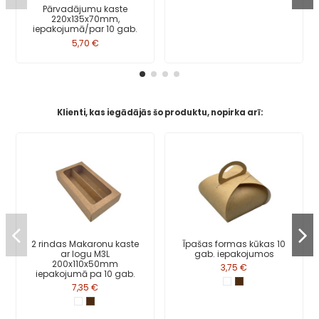
Pārvadājumu kaste
220x135x70mm,
iepakojumā/par 10 gab.
5,70 €
Klienti, kas iegādājās šo produktu, nopirka arī:
2 rindas Makaronu kaste
Īpašas formas kūkas 10
ar logu M3L
gab. iepakojumos
200x110x50mm
3,75 €
iepakojumā pa 10 gab.
7,35 €