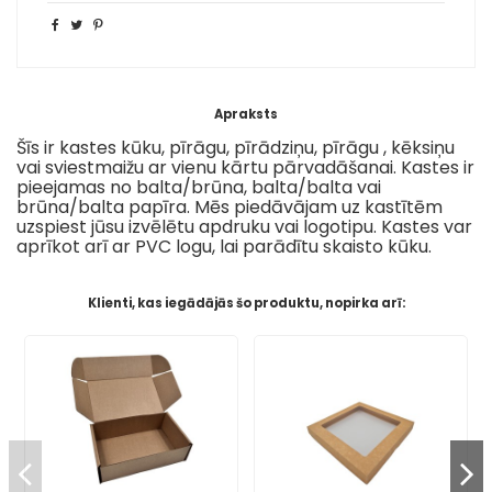
Apraksts
Šīs ir kastes kūku, pīrāgu, pīrādziņu, pīrāgu
, kēksiņu
vai
sviestmaižu ar vienu kārtu pārvadāšanai
.
Kastes ir
pieejamas no balta/brūna, balta/balta vai
brūna/balta papīra. Mēs piedāvājam uz kastītēm
uzspiest jūsu izvēlētu apdruku vai logotipu
.
Kastes var
aprīkot arī ar
PVC logu, lai parādītu skaisto kūku
.
Klienti, kas iegādājās šo produktu, nopirka arī: