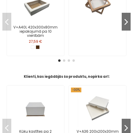
V+A40L 420x300x80mm
iepakojumā pa 10
vienībām
27,59 €
Klienti, kas iegādājās šo produktu, nopirka arī:
-30%
Kūku kastītes pa 2
V+A36 200x200x30mm