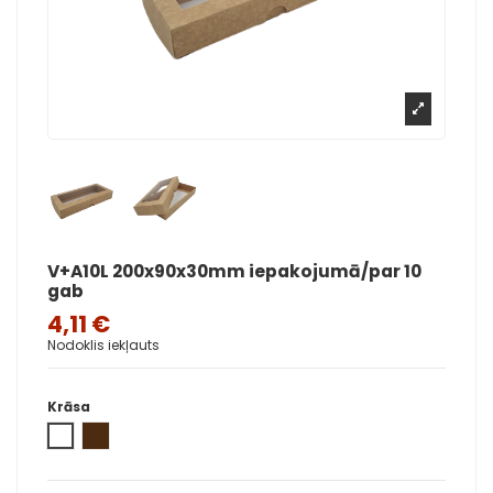
V+A10L 200x90x30mm iepakojumā/par 10
gab
4,11 €
Nodoklis iekļauts
Krāsa
White
Brūna