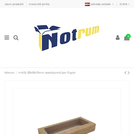
Jauni produkti
Visvairāk pirkts
Latviešu valoda
EUR €
0
Sākums
V+A10L 200x90x30mm iepakojumā/par 10 gab