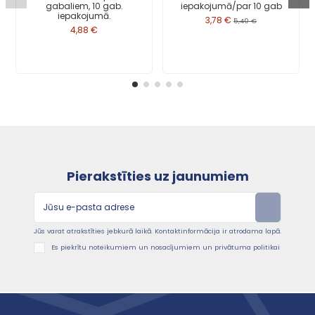
gabaliem, 10 gab.
iepakojumā/par 10 gab
iepakojumā.
3,78 €
5,40 €
4,88 €
Pierakstīties uz jaunumiem
Jūs varat atrakstīties jebkurā laikā. Kontaktinformācija ir atrodama lapā.
Es piekrītu noteikumiem un nosacījumiem un privātuma politikai