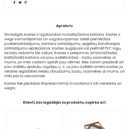
Apraksts
Divdaļīgās kastes ir izgatavotas no balta/brūna kartona. Kastes ir
viegli samontējamas un sagatavojamas. Ideāli piemērotas
juvelierizstrādājumu, dzintara izstrādājumu, apģērbu, konditorejas
izstrādājumu iepakošanai. Kastes augšpusē var pielīmēt PVC logu,
lai būtu redzams tās saturs. Kastes ir pieejamas arī brūnā/baltā,
baltā/baltā kartona vai jūsu izvēlētā krāsā - lūdzu, sazinieties ar
mums, un mēs varēsim izpildīt jūsu vēlmes. Mēs varam piedāvāt arī
jūsu izvēlētu apdruku, logotipu u. c. uz jūsu izvēlētā izmēra kastes, ja
vēlaties iegādāties lielāku daudzumu, lūdzu, sazinieties ar mums, un
mēs par to vienosimies.
Kastes tiek pārdotas līnijveida formā, to locīšana ir ļoti vienkārša un
viegla.
Klienti, kas iegādājās šo produktu, nopirka arī: