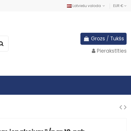
Latviešu valoda
EUR €
Grozs
/
Tukšs
Pierakstīties