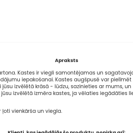
Apraksts
artona. Kastes ir viegli samontējamas un sagatavoja
rādājumu iepakošanai. Kastes augšpusē var pielīmēt P
 jūsu izvēlētā krāsā - lūdzu, sazinieties ar mums, u
uz jūsu izvēlētā izmēra kastes, ja vēlaties iegādāties
 ļoti vienkārša un viegla.
Klienti, kas iegādājās šo produktu, nopirka arī: