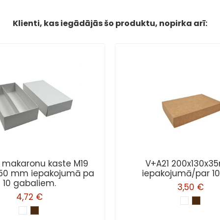
Klienti, kas iegādājās šo produktu, nopirka arī:
u makaronu kaste M19
V+A21 200x130x
x50 mm iepakojumā pa
iepakojumā/par 1
10 gabaliem.
3,50 €
4,72 €