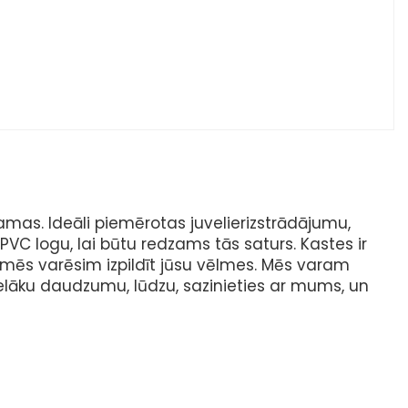
mas. Ideāli piemērotas juvelierizstrādājumu,
VC logu, lai būtu redzams tās saturs. Kastes ir
n mēs varēsim izpildīt jūsu vēlmes. Mēs varam
 lielāku daudzumu, lūdzu, sazinieties ar mums, un