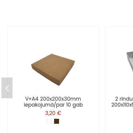
V+A4 200x200x30mm
2 rind
iepakojumā/par 10 gab
200x110
3,20 €