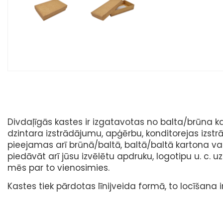
Divdaļīgās kastes ir izgatavotas no balta/brūna k
dzintara izstrādājumu, apģērbu, konditorejas izst
pieejamas arī brūnā/baltā, baltā/baltā kartona vai
piedāvāt arī jūsu izvēlētu apdruku, logotipu u. c. 
mēs par to vienosimies.
Kastes tiek pārdotas līnijveida formā, to locīšana ir