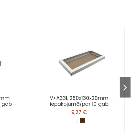
35mm
V+A33L 280x130x20mm
0 gab
iepakojumā/par 10 gab
9,27 €