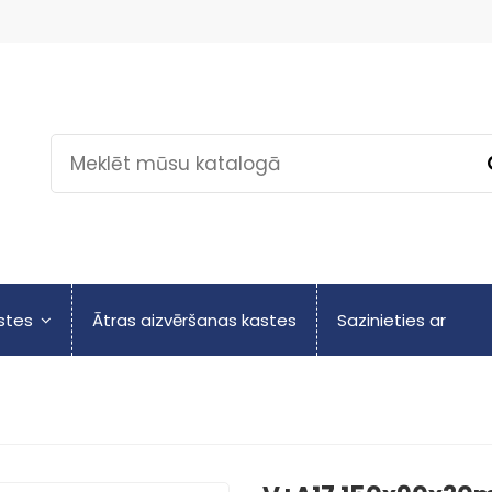
astes
Ātras aizvēršanas kastes
Sazinieties ar