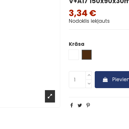
V+A17 150x90x30m
3,34 €
Nodoklis iekļauts
Krāsa
White
Brūna
Pievie