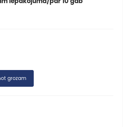
m iepakojumā/par 10 gab
not grozam