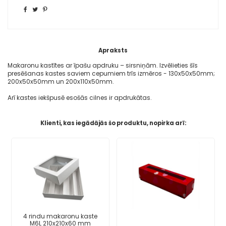
Apraksts
Makaronu kastītes ar īpašu apdruku – sirsniņām. Izvēlieties šīs
presēšanas kastes saviem cepumiem trīs izmēros - 130x50x50mm;
200x50x50mm un 200x110x50mm.
Arī kastes iekšpusē esošās cilnes ir apdrukātas.
Klienti, kas iegādājās šo produktu, nopirka arī:
4 rindu makaronu kaste
M6L 210x210x60 mm