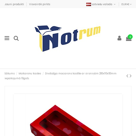
Jauni produkti
Visvairāk pirkts
Latviešu valoda
EUR €
0
Sākums
Makaronu kastes
Divdaļīga macarons kastīte ar sirsniņām 200x110x50mm
iepakojumā 10gab.