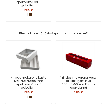
iepakojumā pa 10
gabaliem.
13,15 €
Klienti, kas iegādājās šo produktu, nopirka arī:
4 rindu makaronu kaste
1 rindas makaronu kaste
M6L 210x210x60 mm
ar sirsniņām M13L
iepakojumā pa 10
200x50x50mm 10 gab.
gabaliem.
iepakojumā.
13,15 €
6,85 €