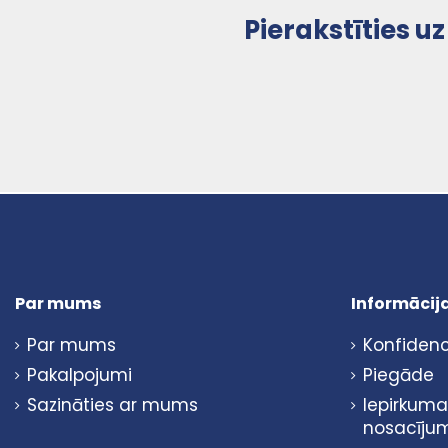
Pierakstīties 
Par mums
Informācija
Par mums
Konfidenci
Pakalpojumi
Piegāde
Sazināties ar mums
Iepirkuma
nosacīju