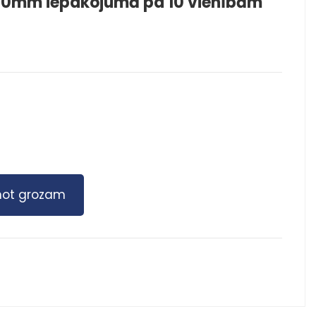
0mm iepakojumā pa 10 vienībām
not grozam