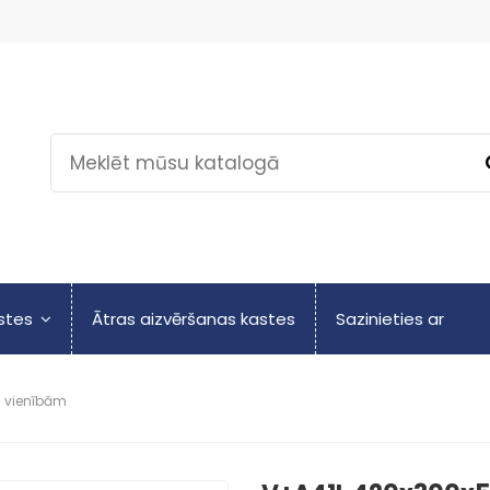
astes
Ātras aizvēršanas kastes
Sazinieties ar
 vienībām