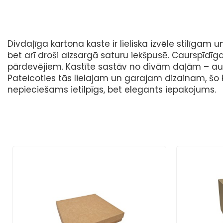
Divdaļīga kartona kaste ir lieliska izvēle stilīg
bet arī droši aizsargā saturu iekšpusē.
Caurspīdīgai
pārdevējiem.
Kastīte sastāv no divām daļām – augš
Pateicoties tās lielajam un garajam dizainam, šo
nepieciešams ietilpīgs, bet elegants iepakojums.