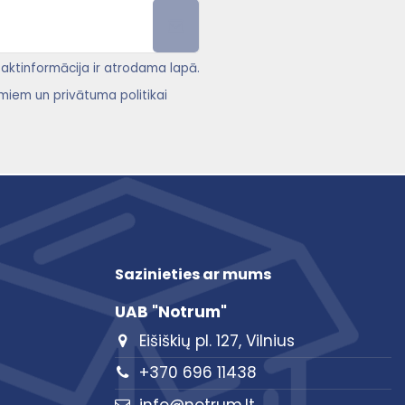
ntaktinformācija ir atrodama lapā.
miem un privātuma politikai
Sazinieties ar mums
UAB "Notrum"
Eišiškių pl. 127, Vilnius
+370 696 11438
info@notrum.lt