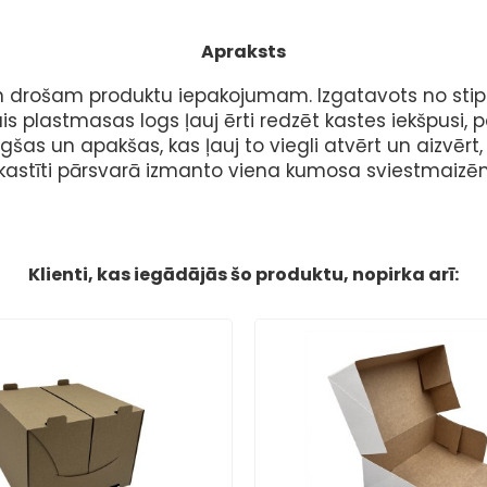
Apraksts
am un drošam produktu iepakojumam.
Izgatavots no stipr
s plastmasas logs ļauj ērti redzēt kastes iekšpusi, p
as un apakšas, kas ļauj to viegli atvērt un aizvērt
 kastīti pārsvarā izmanto viena kumosa sviestmaizē
Klienti, kas iegādājās šo produktu, nopirka arī: