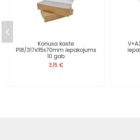
Konusa kaste
V+A
P18/317x115x70mm iepakojums
iepa
10 gab
3,15 €