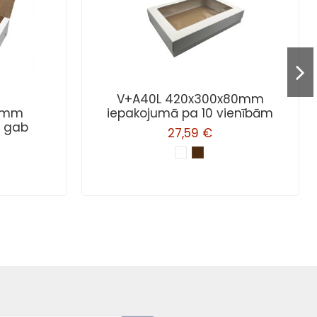
V+A40L 420x300x80mm
00mm
iepakojumā pa 10 vienībām
0 gab
27,59 €