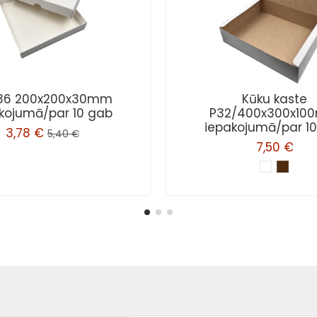
36 200x200x30mm
Kūku kaste
kojumā/par 10 gab
P32/400x300x1
iepakojumā/par 1
3,78 €
5,40 €
7,50 €