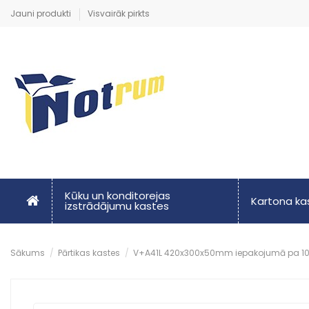
Jauni produkti
Visvairāk pirkts
Kūku un konditorejas
Kartona k
izstrādājumu kastes
Sākums
Pārtikas kastes
V+A41L 420x300x50mm iepakojumā pa 10