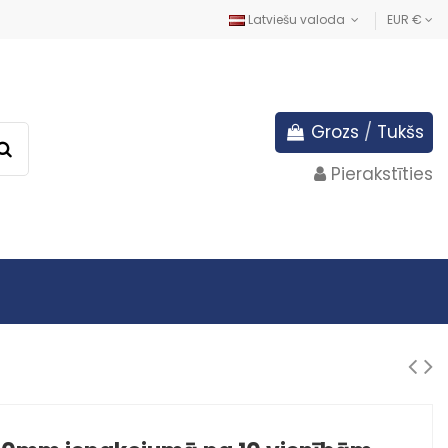
Latviešu valoda
EUR €
Grozs
/
Tukšs
Pierakstīties