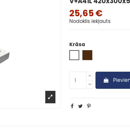
V+A41L 420x300x5
25,65 €
Nodoklis iekļauts
Krāsa
White
Brūna
Pievie