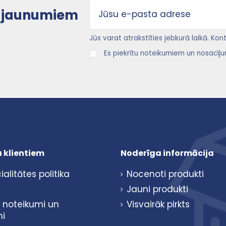
uz jaunumiem
Jūs varat atrakstīties jebkurā laikā. Ko
Es piekrītu noteikumiem un nosacīju
 klientiem
Noderīga informācija
alitātes politika
Nocenoti produkti
Jauni produkti
 noteikumi un
Visvairāk pirkts
mi