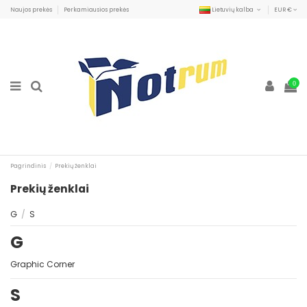
Naujos prekės
Perkamiausios prekės
Lietuvių kalba
EUR €
0
Pagrindinis
Prekių ženklai
Prekių ženklai
G
/
S
G
Graphic Corner
S