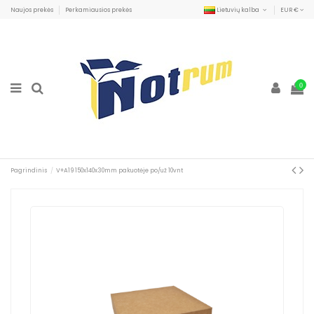
Naujos prekės
Perkamiausios prekės
Lietuvių kalba
EUR €
0
Pagrindinis
V+A19 150x140x30mm pakuotėje po/už 10vnt