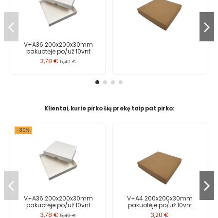
V+A36 200x200x30mm
pakuotėje po/už 10vnt
3,78 €
5,40 €
Klientai, kurie pirko šią prekę taip pat pirko:
−30%
V+A36 200x200x30mm
V+A4 200x200x30mm
pakuotėje po/už 10vnt
pakuotėje po/už 10vnt
3,78 €
3,20 €
5,40 €