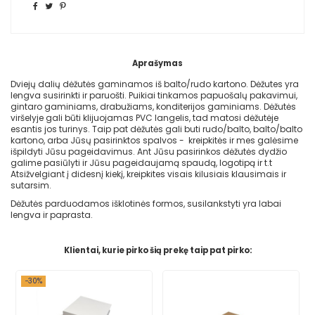
Aprašymas
Dviejų dalių dėžutės gaminamos iš balto/rudo kartono. Dėžutes yra
lengva susirinkti ir paruošti. Puikiai tinkamos papuošalų pakavimui,
gintaro gaminiams, drabužiams, konditerijos gaminiams. Dėžutės
viršelyje gali būti klijuojamas PVC langelis, tad matosi dėžutėje
esantis jos turinys. Taip pat dėžutės gali buti rudo/balto, balto/balto
kartono, arba Jūsų pasirinktos spalvos - kreipkitės ir mes galėsime
išpildyti Jūsu pageidavimus. Ant Jūsu pasirinkos dėžutės dydžio
galime pasiūlyti ir Jūsu pageidaujamą spaudą, logotipą ir t.t
Atsižvelgiant į didesnį kiekį, kreipkites visais kilusiais klausimais ir
sutarsim.
Dėžutės parduodamos išklotinės formos, susilankstyti yra labai
lengva ir paprasta.
Klientai, kurie pirko šią prekę taip pat pirko:
−30%