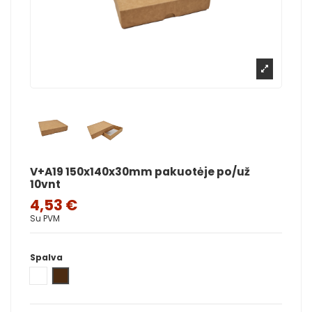
V+A19 150x140x30mm pakuotėje po/už
10vnt
4,53 €
Su PVM
Spalva
Balta
Ruda