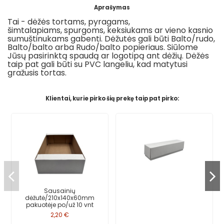
Aprašymas
Tai - dėžės tortams, pyragams,
šimtalapiams,
spurgoms, keksiukams ar
vieno kasnio
sumuštinukams gabenti
.
Dėžutės gali būti Balto/rudo,
Balto/balto arba Rudo/balto popieriaus. Siūlome
Jūsų pasirinktą spaudą ar logotipą ant dėžių
. Dėžės
taip pat gali būti su
PVC langeliu, kad matytusi
gražusis tortas
.
Klientai, kurie pirko šią prekę taip pat pirko:
Sausainių
dėžutė/210x140x60mm
pakuotėje po/už 10 vnt
2,20 €