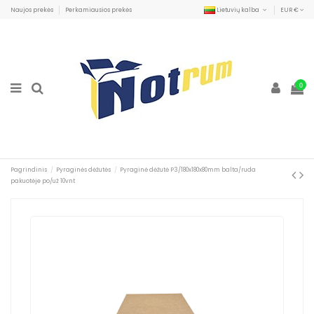
Naujos prekės
Perkamiausios prekės
Lietuvių kalba
EUR €
0
Pagrindinis
Pyraginės dėžutės
Pyraginė dėžutė P3/180x180x80mm balta/ruda
pakuotėje po/už 10vnt