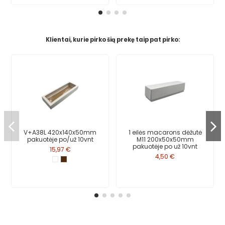
Klientai, kurie pirko šią prekę taip pat pirko:
V+A38L 420x140x50mm
1 eilės macarons dėžutė
pakuotėje po/už 10vnt
M11 200x50x50mm
pakuotėje po už 10vnt
15,97 €
4,50 €