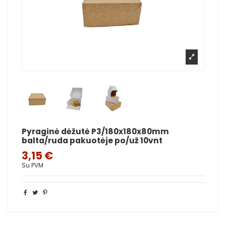
Pyraginė dėžutė P3/180x180x80mm
balta/ruda pakuotėje po/už 10vnt
3,15 €
Su PVM