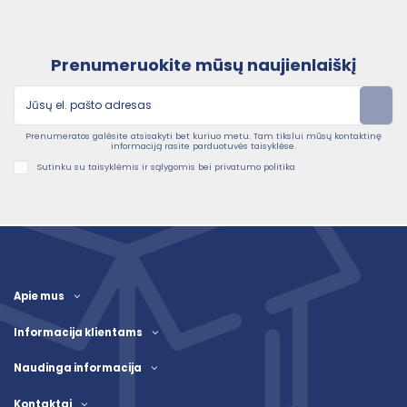
Prenumeruokite mūsų naujienlaiškį
Prenumeratos galėsite atsisakyti bet kuriuo metu. Tam tikslui mūsų kontaktinę
informaciją rasite parduotuvės taisyklėse.
Sutinku su taisyklėmis ir sąlygomis bei privatumo politika
Apie mus
Informacija klientams
Naudinga informacija
Kontaktai