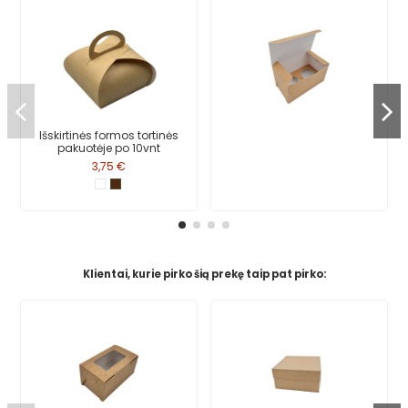
Išskirtinės formos tortinės
pakuotėje po 10vnt
3,75 €
Klientai, kurie pirko šią prekę taip pat pirko: