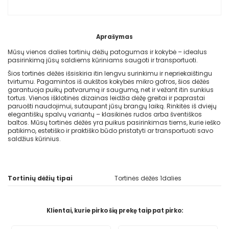
Aprašymas
Mūsų vienos dalies tortinių dėžių patogumas ir kokybė – idealus
pasirinkimą jūsų saldiems kūriniams saugoti ir transportuoti.
Šios tortinės dėžės išsiskiria itin lengvu surinkimu ir nepriekaištingu
tvirtumu. Pagamintos iš aukštos kokybės mikro gofros, šios dėžės
garantuoja puikų patvarumą ir saugumą, net ir vežant itin sunkius
tortus. Vienos išklotinės dizainas leidžia dėžę greitai ir paprastai
paruošti naudojimui, sutaupant jūsų brangų laiką. Rinkitės iš dviejų
elegantiškų spalvų variantų – klasikinės rudos arba šventiškos
baltos. Mūsų tortinės dėžės yra puikus pasirinkimas tiems, kurie ieško
patikimo, estetiško ir praktiško būdo pristatyti ar transportuoti savo
saldžius kūrinius.
Tortinių dėžių tipai
Tortinės dėžės 1dalies
Klientai, kurie pirko šią prekę taip pat pirko: