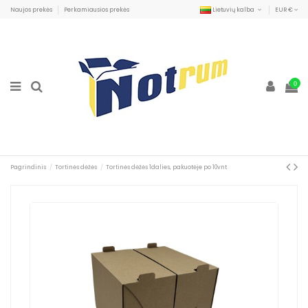
Naujos prekės
Perkamiausios prekės
Lietuvių kalba
EUR €
0
Pagrindinis
Tortinės dėžės
Tortinės dėžės 1dalies, pakuotėje po 10vnt