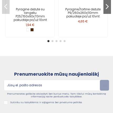
Pyraginė dėžutė su
Pyraginė/tortinė dėžutė
langeliu
P9/260x260x110mm
P25/150x90x70mm
pakuotėje po/už 10vnt
pakuotėje po/už 10vnt
4,65 €
1,94 €
Prenumeruokite mūsų naujienlaiškį
Prenumeratos galėsite atsisakyti bet kuriuo metu. Tam tikslui mūsų kontaktinę
informaciją rasite parduotuvės taisyklėse.
Sutinku su taisyklėmis ir sąlygomis bei privatumo politika